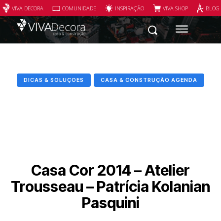
VIVA DECORA
COMUNIDADE
INSPIRAÇÃO
VIVA SHOP
BLOG
DICAS & SOLUÇOES
CASA & CONSTRUÇÃO AGENDA
Casa Cor 2014 – Atelier
Trousseau – Patrícia Kolanian
Pasquini