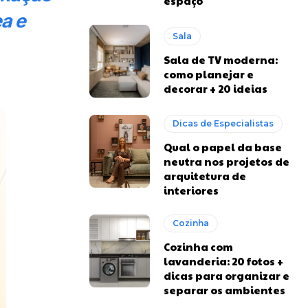
espaço
a e
Sala
Sala de TV moderna:
como planejar e
decorar + 20 ideias
Dicas de Especialistas
Qual o papel da base
neutra nos projetos de
arquitetura de
interiores
Cozinha
Cozinha com
lavanderia: 20 fotos +
dicas para organizar e
separar os ambientes