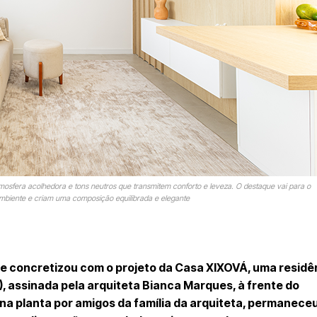
osfera acolhedora e tons neutros que transmitem conforto e leveza. O destaque vai para o
ambiente e criam uma composição equilibrada e elegante
se concretizou com o projeto da Casa XIXOVÁ, uma residê
, assinada pela arquiteta Bianca Marques, à frente do
a na planta por amigos da família da arquiteta, permanece