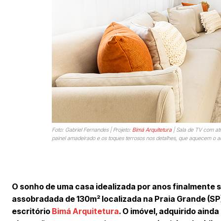
Foto: Gabriel Fernandes | Projeto:
Bimá Arquitetura
| Sala de TV com atm
painel amadeirado e os toques terrosos nos detalhes, que aquecem o 
O sonho de uma casa idealizada por anos finalmente 
assobradada de 130m² localizada na Praia Grande (SP)
escritório
Bimá Arquitetura
. O imóvel, adquirido aind