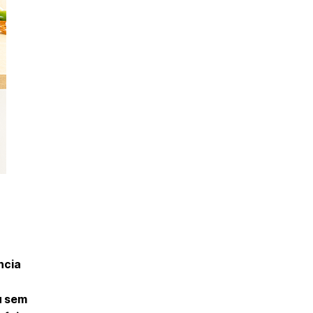
ncia
u sem