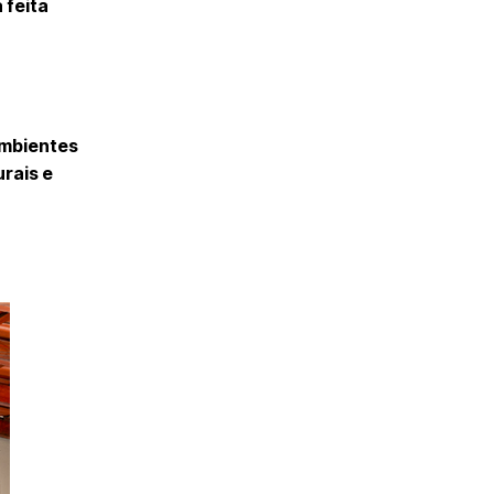
 feita
ambientes
urais e