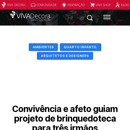
VIVA DECORA
COMUNIDADE
INSPIRAÇÃO
VIVA SHOP
BLOG
AMBIENTES
QUARTO INFANTIL
ARQUITETOS E DESIGNERS
Convivência e afeto guiam
projeto de brinquedoteca
para três irmãos