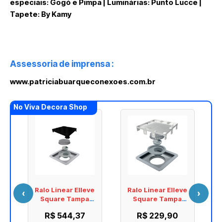
especiais: Gogó e Pimpa | Luminárias: Punto Lucce |
Tapete: By Kamy
Assessoria de imprensa :
www.patriciabuarqueconexoes.com.br
No Viva Decora Shop
e
Ralo Linear Elleve
Ralo Linear Elleve
‹
›
Square Tampa
Square Tampa
Black Matte 15 X
Oculta 15 x 15 cm -
R$ 544,37
R$ 229,90
15 Cm - 4243
209