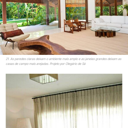
21. As paredes claras deixam o ambiente mais amplo e as janelas grandes deixam as
casas de campo mais arejadas. Projeto por Olegário de Sá