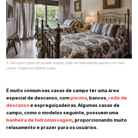
5. Para quem gosta de receber amigos, pode ser interessante quartos com mais
camas. Projeto por Gislene Lopes
É muito comum nas casas de campo ter uma área
especial de descanso, com
piscina
, bancos,
rede de
descanso
e espreguiçadeiras. Algumas casas de
campo, como o modelos seguinte, possuem uma
banheira de hidromassagem
, proporcionando muito
relaxamento e prazer para os usuários.