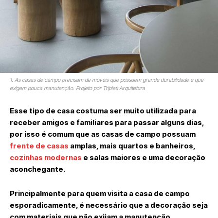
1. As casas de campo precisam de móveis que possuem grande durabilidade e que
exigem pouca manutenção. Projeto por Triplex Arquitetura
Esse tipo de casa costuma ser muito utilizada para
receber amigos e familiares para passar alguns dias,
por isso é comum que as casas de campo possuam
frente de casas
amplas, mais quartos e banheiros,
cozinhas modernas
e salas maiores e uma decoração
aconchegante.
Principalmente para quem visita a casa de campo
esporadicamente, é necessário que a decoração seja
com materiais que não exijam a manutenção