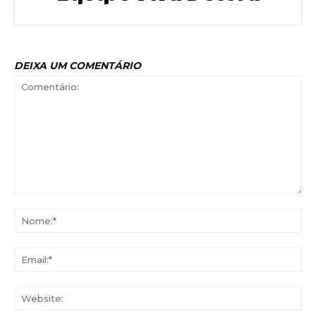
DEIXA UM COMENTÁRIO
Comentário:
No
Ema
Web