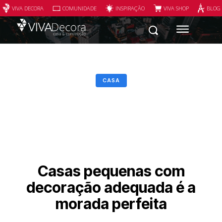
VIVA DECORA
COMUNIDADE
INSPIRAÇÃO
VIVA SHOP
BLOG
CASA
Casas pequenas com
decoração adequada é a
morada perfeita