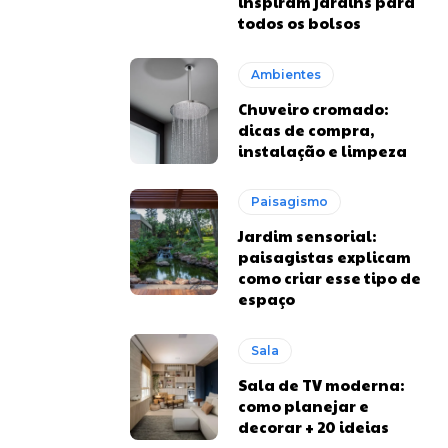
inspiram jardins para
todos os bolsos
Ambientes
Chuveiro cromado:
dicas de compra,
instalação e limpeza
Paisagismo
Jardim sensorial:
paisagistas explicam
como criar esse tipo de
espaço
Sala
Sala de TV moderna:
como planejar e
decorar + 20 ideias