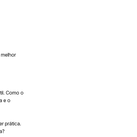
 melhor
til. Como o
a e o
r prática.
ha?