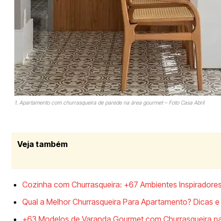
1. Apartamento com churrasqueira de parede na área gourmet – Foto Casa Abril
Veja também
Cozinha com Churrasqueira: +67 Ambientes Inspiradore
Qual a Melhor Churrasqueira Para Apartamento? Dicas 
+63 Modelos de Varanda Gourmet com Churrasqueira par