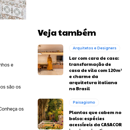
Veja também
Arquitetos e Designers
Lar com cara de casa:
transformação de
anhos e
casa de vila com 120m²
e charme da
arquitetura italiana
os são os
no Brasil
Paisagismo
. Conheça os
Plantas que cabem no
bolso: espécies
acessíveis da CASACOR