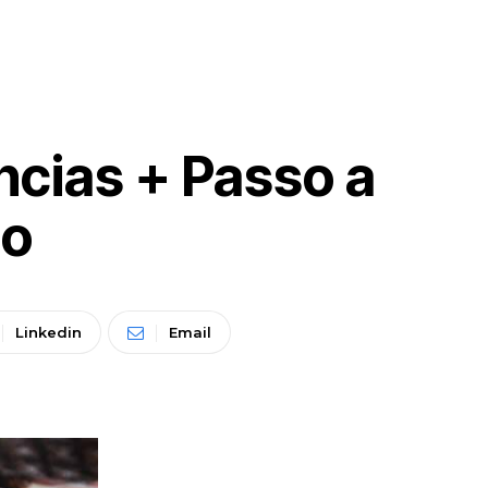
cias + Passo a
do
Linkedin
Email