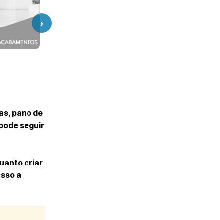
›
as, pano de
pode seguir
uanto criar
asso a