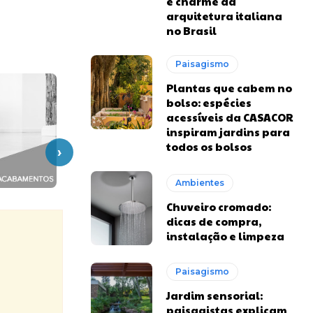
e charme da
arquitetura italiana
no Brasil
Paisagismo
Plantas que cabem no
bolso: espécies
acessíveis da CASACOR
inspiram jardins para
todos os bolsos
›
Ambientes
Chuveiro cromado:
dicas de compra,
instalação e limpeza
Paisagismo
Jardim sensorial:
paisagistas explicam