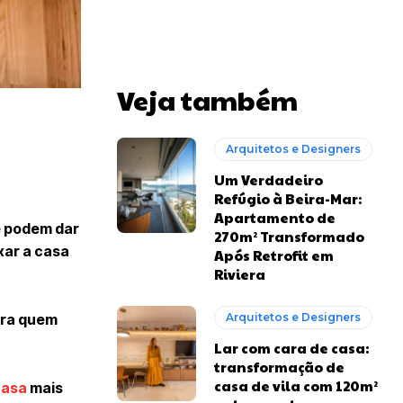
Veja também
Arquitetos e Designers
Um Verdadeiro
Refúgio à Beira-Mar:
Apartamento de
e podem dar
270m² Transformado
xar a casa
Após Retrofit em
Riviera
ara quem
Arquitetos e Designers
Lar com cara de casa:
transformação de
casa de vila com 120m²
casa
mais