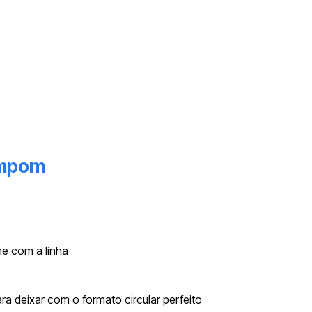
ompom
me com a linha
ara deixar com o formato circular perfeito