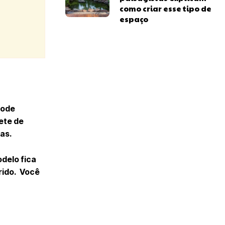
como criar esse tipo de
espaço
pode
pete de
tas.
delo fica
rido. Você