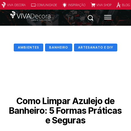
VIVA DECORA
COMUNIDADE
INSPIRAÇÃO
VIVA SHOP
BLOG
AMBIENTES
BANHEIRO
ARTESANATO E DIY
Como Limpar Azulejo de
Banheiro: 5 Formas Práticas
e Seguras