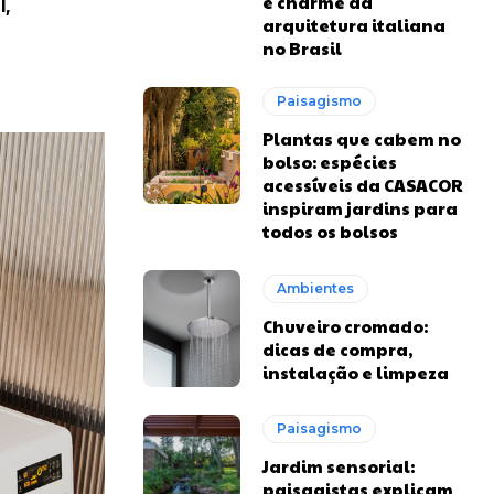
e charme da
l,
arquitetura italiana
no Brasil
Paisagismo
Plantas que cabem no
bolso: espécies
acessíveis da CASACOR
inspiram jardins para
todos os bolsos
Ambientes
Chuveiro cromado:
dicas de compra,
instalação e limpeza
Paisagismo
Jardim sensorial:
paisagistas explicam