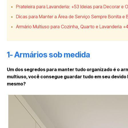
Prateleira para Lavanderia: +53 Ideias para Decorar e 
Dicas para Manter a Área de Serviço Sempre Bonita e
Armário Multiuso para Cozinha, Quarto e Lavanderia +4
1- Armários sob medida
Um dos segredos para manter tudo organizado é o ar
multiuso, você consegue guardar tudo em seu devido lu
mesmo?