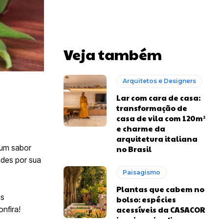
Veja também
Arquitetos e Designers
Lar com cara de casa:
transformação de
casa de vila com 120m²
e charme da
arquitetura italiana
 um sabor
no Brasil
ades por sua
Paisagismo
Plantas que cabem no
os
bolso: espécies
nfira!
acessíveis da CASACOR