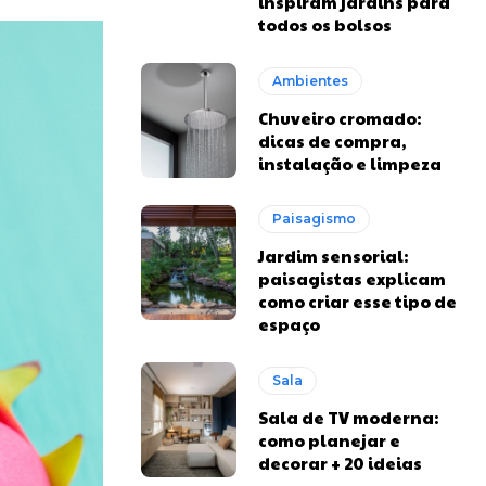
inspiram jardins para
todos os bolsos
Ambientes
Chuveiro cromado:
dicas de compra,
instalação e limpeza
Paisagismo
Jardim sensorial:
paisagistas explicam
como criar esse tipo de
espaço
Sala
Sala de TV moderna:
como planejar e
decorar + 20 ideias