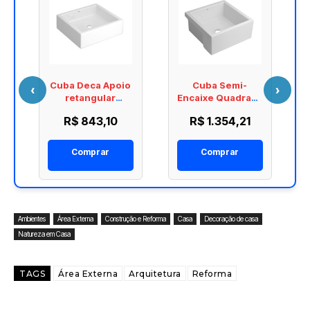
Cuba Deca Apoio
Cuba Semi-
‹
›
a
retangular
Encaixe Quadrada
L.7400.17
Deca L.800.17
R$ 843,10
R$ 1.354,21
Comprar
Comprar
Ambientes
Área Externa
Construção e Reforma
Casa
Decoração de casa
Natureza em Casa
TAGS
Área Externa
Arquitetura
Reforma