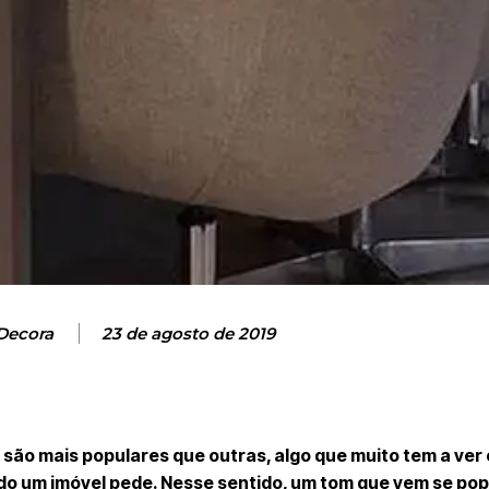
Decora
23 de agosto de 2019
são mais populares que outras, algo que muito tem a ve
o um imóvel pede. Nesse sentido, um tom que vem se po