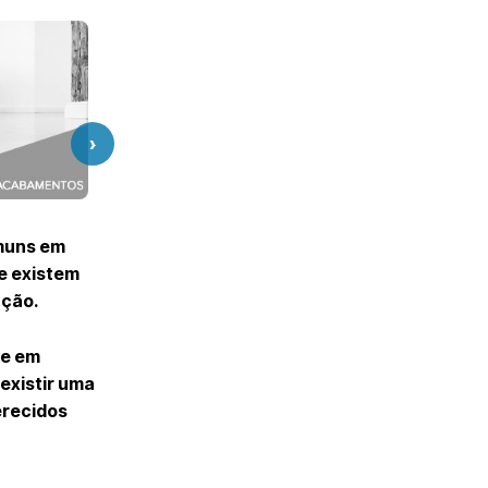
›
omuns em
ue existem
ação.
te em
 existir uma
erecidos