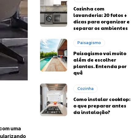
Cozinha com
lavanderia: 20 fotos +
dicas para organizar e
separar os ambientes
Paisagismo
Paisagismo vai muito
além de escolher
plantas. Entenda por
quê
Cozinha
Como instalar cooktop:
o que preparar antes
da instalação?
r com uma
pularizando