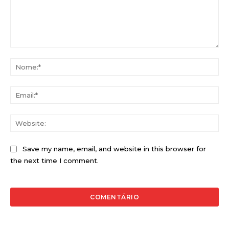
Comentário:
No
Ema
Web
Save my name, email, and website in this browser for
the next time I comment.