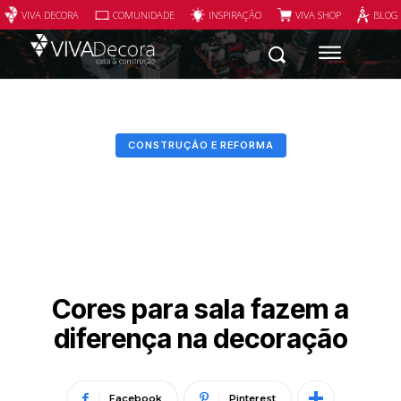
VIVA DECORA
COMUNIDADE
INSPIRAÇÃO
VIVA SHOP
BLOG
CONSTRUÇÃO E REFORMA
Cores para sala fazem a
diferença na decoração
Facebook
Pinterest