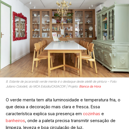
8. Estante de jacarandá verde menta é o destaque deste ateliê de pintura – Foto:
Juliano Colodeti, do MCA Estúdio/CASACOR | Projeto:
Bianca da Hora
O verde menta tem alta luminosidade e temperatura fria, o
que deixa a decoração mais clara e fresca. Essa
característica explica sua presença em
cozinhas
e
banheiros
, onde a paleta precisa transmitir sensação de
limpeza, leveza e boa circulação de luz.