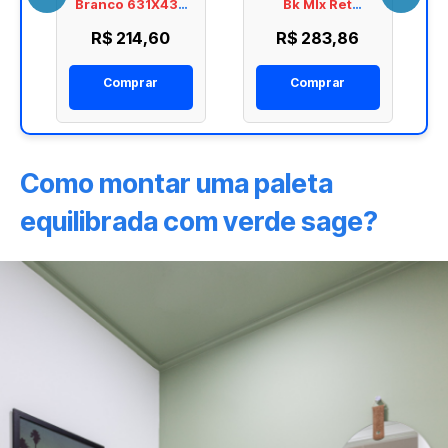
Branco 631X437
Bk Mlx Ret
5008428A
584X1170
R$ 214,60
R$ 283,86
6062540A
Comprar
Comprar
Como montar uma paleta
equilibrada com verde sage?