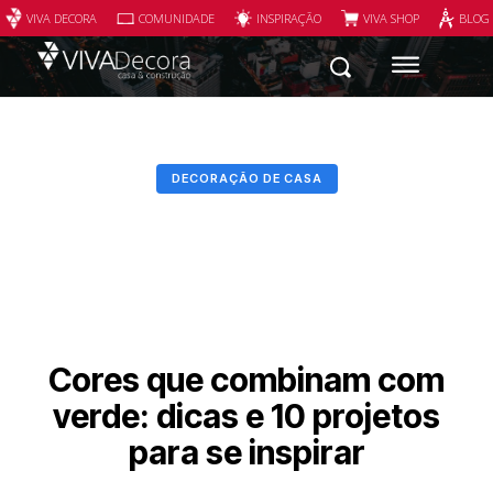
VIVA DECORA
COMUNIDADE
INSPIRAÇÃO
VIVA SHOP
BLOG
DECORAÇÃO DE CASA
Cores que combinam com
verde: dicas e 10 projetos
para se inspirar