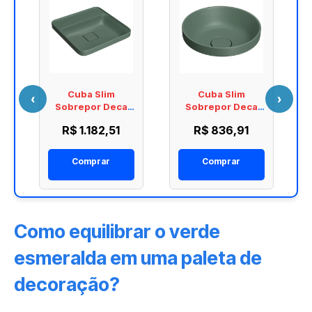
Cuba Slim
Cuba Slim
‹
›
Sobrepor Deca
Sobrepor Deca
Quadrada Mesa
Redonda 30cm
R$ 1.182,51
R$ 836,91
40cm Salvia
Salvia L.22030.49
L.21040.M.49
Comprar
Comprar
Como equilibrar o verde
esmeralda em uma paleta de
decoração?