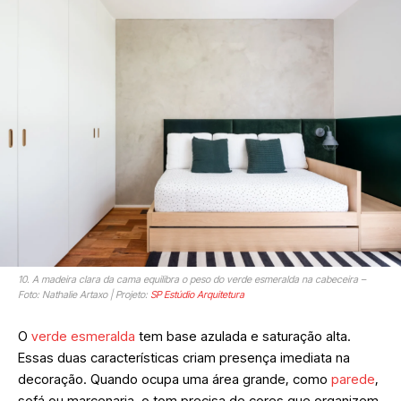
10. A madeira clara da cama equilibra o peso do verde esmeralda na cabeceira –
Foto: Nathalie Artaxo | Projeto:
SP Estúdio Arquitetura
O
verde esmeralda
tem base azulada e saturação alta.
Essas duas características criam presença imediata na
decoração. Quando ocupa uma área grande, como
parede
,
sofá ou marcenaria, o tom precisa de cores que organizem