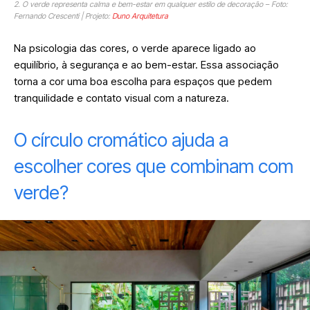
2. O verde representa calma e bem-estar em qualquer estilo de decoração – Foto:
Fernando Crescenti | Projeto:
Duno Arquitetura
Na psicologia das cores, o verde aparece ligado ao
equilíbrio, à segurança e ao bem-estar. Essa associação
torna a cor uma boa escolha para espaços que pedem
tranquilidade e contato visual com a natureza.
O círculo cromático ajuda a
escolher cores que combinam com
verde?