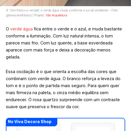
9. Tom fresco e versátil, o verde água muda conforme a luz do ambiente – Foto:
@brescianifotoarq | Projeto:
Vita Arquitetura
O
verde água
fica entre o verde e o azul, e muda bastante
conforme a iluminação. Com luz natural intensa, o tom
parece mais frio. Com luz quente, a base esverdeada
aparece com mais força e deixa a decoração menos
gelada.
Essa oscilação é o que orienta a escolha das cores que
combinam com verde água. O branco reforça a leveza do
tom e é o ponto de partida mais seguro. Para quem quer
mais firmeza na paleta, o cinza médio equilibra sem
endurecer. O rosa quartzo surpreende com um contraste
suave que preserva o frescor da cor.
No Viva Decora Shop