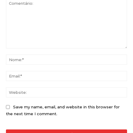
Comentário:
No
Ema
Web
Save my name, email, and website in this browser for
the next time I comment.