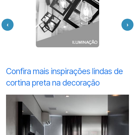
‹
›
Confira mais inspirações lindas de
cortina preta na decoração