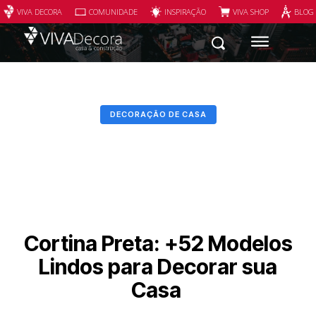
VIVA DECORA
COMUNIDADE
INSPIRAÇÃO
VIVA SHOP
BLOG
DECORAÇÃO DE CASA
Cortina Preta: +52 Modelos
Lindos para Decorar sua
Casa