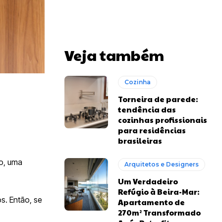
Veja também
Cozinha
Torneira de parede:
tendência das
cozinhas profissionais
para residências
brasileiras
so, uma
Arquitetos e Designers
Um Verdadeiro
Refúgio à Beira-Mar:
s. Então, se
Apartamento de
270m² Transformado