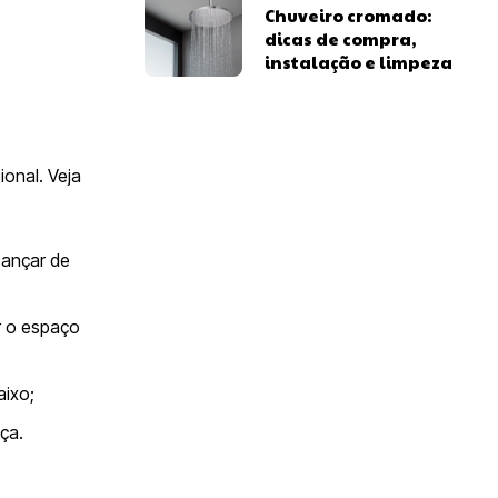
Chuveiro cromado:
dicas de compra,
instalação e limpeza
ional. Veja
cançar de
r o espaço
aixo;
ça.