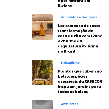
Após Retrofit em
Riviera
Arquitetos e Designers
Lar com cara de casa:
transformação de
casa de vila com 120m²
e charme da
arquitetura italiana
no Brasil
Paisagismo
Plantas que cabem no
bolso: espécies
acessíveis da CASACOR
inspiram jardins para
todos os bolsos
Ambientes