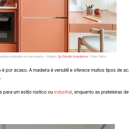
adeira embutida na marcenaria – Projeto:
Sp Estudio Arquitetura
| Foto: Felco
 é por acaso. A madeira é versátil e oferece muitos tipos de 
.
s para um estilo rústico ou
industrial
, enquanto as prateleiras d