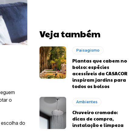
Veja também
Paisagismo
Plantas que cabem no
bolso: espécies
acessíveis da CASACOR
inspiram jardins para
todos os bolsos
nseguem
ptar o
Ambientes
Chuveiro cromado:
dicas de compra,
a escolha do
instalação e limpeza