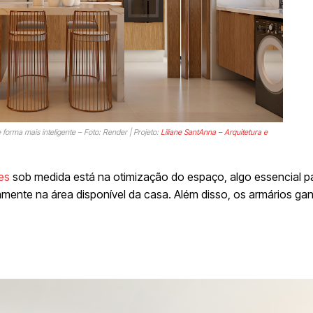
forma mais inteligente – Foto: Render | Projeto:
Liliane SantAnna – Arquitetura e
es
sob medida está na otimização do espaço, algo essencial p
amente na área disponível da casa. Além disso, os armários g