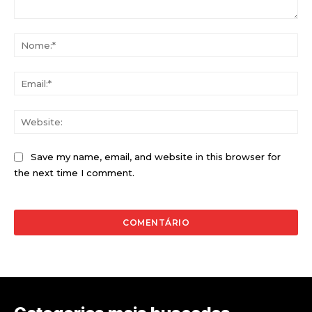
Comentário:
No
Ema
Web
Save my name, email, and website in this browser for
the next time I comment.