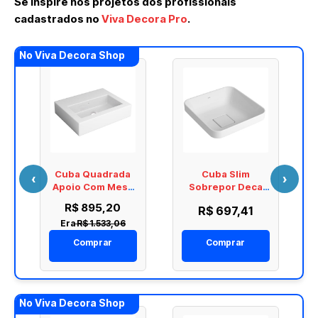
Se inspire nos projetos dos profissionais
cadastrados no
Viva Decora Pro
.
No Viva Decora Shop
Cuba Quadrada
Cuba Slim
‹
›
Apoio Com Mesa
Sobrepor Deca
Deca L.196.17
Quadrada 30cm
R$ 895,20
R$ 697,41
Branco
Era
R$ 1.533,06
L.21030.17
Comprar
Comprar
No Viva Decora Shop