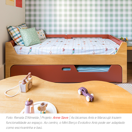
Foto: Renata D’Almeida | Projeto:
Anne Save
| As bicamas Anis e Maracujá trazem
funcionalidade ao espaço. Ao centro, o Mini Berço Evolutivo Anis pode ser adaptado
como escrivaninha e baú.