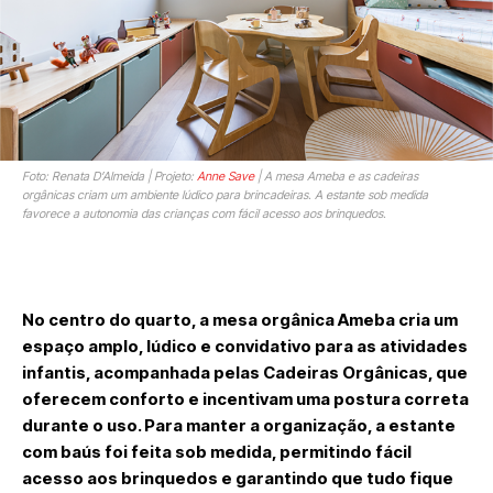
Foto: Renata D’Almeida | Projeto:
Anne Save
| A mesa Ameba e as cadeiras
orgânicas criam um ambiente lúdico para brincadeiras. A estante sob medida
favorece a autonomia das crianças com fácil acesso aos brinquedos.
No centro do quarto, a mesa orgânica Ameba cria um
espaço amplo, lúdico e convidativo para as atividades
infantis, acompanhada pelas Cadeiras Orgânicas, que
oferecem conforto e incentivam uma postura correta
durante o uso. Para manter a organização, a estante
com baús foi feita sob medida, permitindo fácil
acesso aos brinquedos e garantindo que tudo fique