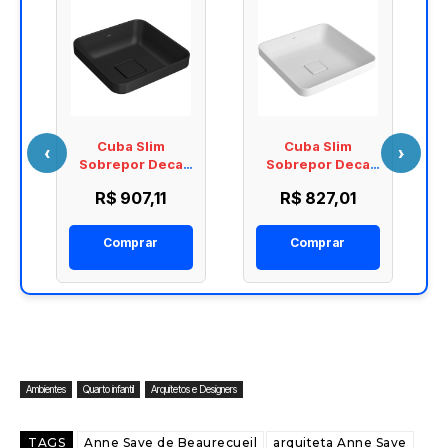
Cuba Slim
Cuba Slim
‹
›
Sobrepor Deca
Sobrepor Deca
Quadrada 30cm
Quadrada 40cm
R$ 907,11
R$ 827,01
9
Ebano Fosco
Branco
L.21030.94
L.21040.17
Comprar
Comprar
Ambientes
Quarto infantil
Arquitetos e Designers
TAGS
Anne Save de Beaurecueil
arquiteta Anne Save