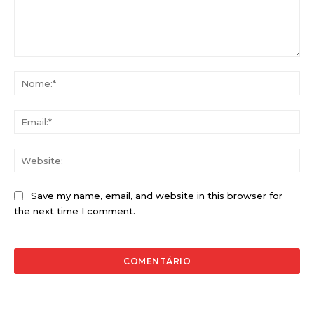
Comentário:
No
Ema
Web
Save my name, email, and website in this browser for
the next time I comment.