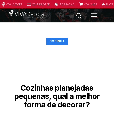
VIVA DECORA
COMUNIDADE
INSPIRAÇÃO
VIVA SHOP
BLOG
COZINHA
Cozinhas planejadas
pequenas, qual a melhor
forma de decorar?