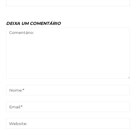
DEIXA UM COMENTÁRIO
Comentário:
No
Ema
Web