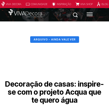
VIVA DECORA
COMUNIDADE
INSPIRAÇÃO
VIVA SHOP
BLOG
ARQUIVO - AINDA VALE VER
Decoração de casas: inspire-
se com o projeto Acqua que
te quero água