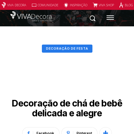
VIVA DECORA
COMUNIDADE
INSPIRAÇÃO
VIVA SHOP
BLOG
DECORAÇÃO DE FESTA
Decoração de chá de bebê
delicada e alegre
Facebook
Pinterest