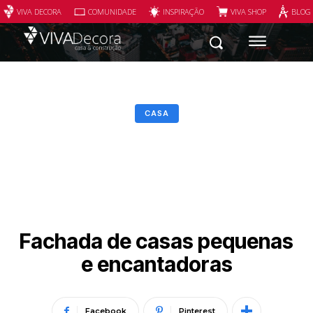
VIVA DECORA
COMUNIDADE
INSPIRAÇÃO
VIVA SHOP
BLOG
CASA
Fachada de casas pequenas
e encantadoras
Facebook
Pinterest