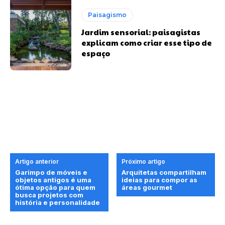
Paisagismo
Jardim sensorial: paisagistas
explicam como criar esse tipo de
espaço
Artigo anterior
Próximo artigo
Garimpo de móveis e
Arquitetas compartilham
objetos antigos é uma
ideias para compor as
ótima opção para quem
áreas gourmet
busca projetos com
história e personalidade