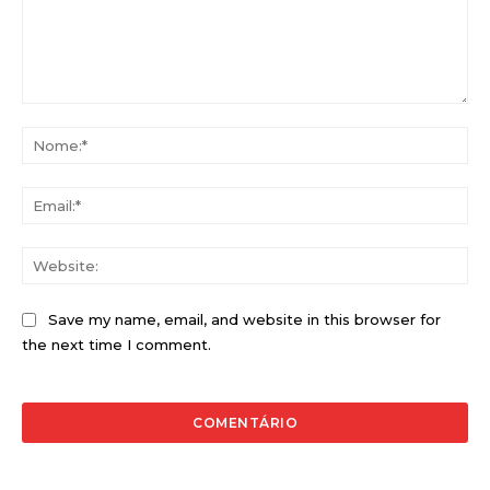
Comentário:
No
Ema
Web
Save my name, email, and website in this browser for
the next time I comment.