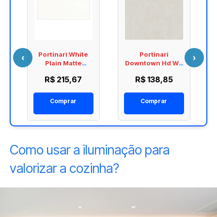
Portinari White
Portinari
‹
›
Plain Matte
Downtown Hd Wh
877X291
Nat 877X877
R$ 215,67
R$ 138,85
6055340A
6059062A
Comprar
Comprar
Como usar a iluminação para
valorizar a cozinha?