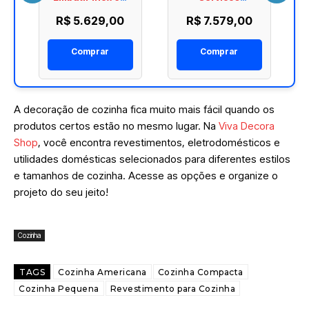
25L Aco Inox
Sb09X45
R$ 5.629,00
R$ 7.579,00
Acetinado
6Programas
Funcoes
4Funcoes 220V
Comprar
Comprar
A decoração de cozinha fica muito mais fácil quando os
produtos certos estão no mesmo lugar. Na
Viva Decora
Shop
, você encontra revestimentos, eletrodomésticos e
utilidades domésticas selecionados para diferentes estilos
e tamanhos de cozinha. Acesse as opções e organize o
projeto do seu jeito!
Cozinha
TAGS
Cozinha Americana
Cozinha Compacta
Cozinha Pequena
Revestimento para Cozinha