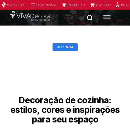
VIVA DECORA
COMUNIDADE
INSPIRAÇÃO
VIVA SHOP
BLOG
COZINHA
Decoração de cozinha:
estilos, cores e inspirações
para seu espaço