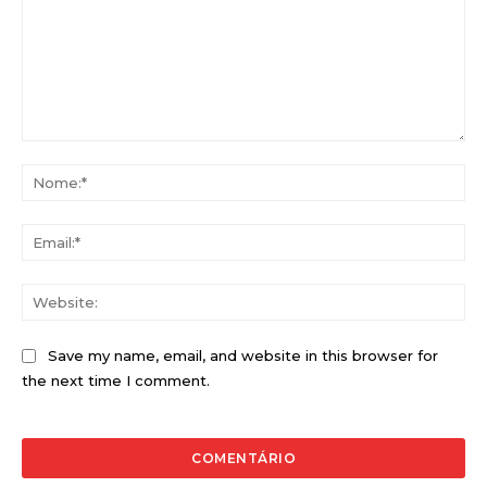
Comentário:
No
Ema
Web
Save my name, email, and website in this browser for
the next time I comment.