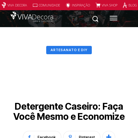
VIVA DECORA
COMUNIDADE
INSPIRAÇÃO
VIVA SHOP
BLOG
ARTESANATO E DIY
Detergente Caseiro: Faça
Você Mesmo e Economize
Facebook
Pinterest