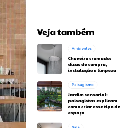
Veja também
Ambientes
Chuveiro cromado:
dicas de compra,
instalação e limpeza
Paisagismo
Jardim sensorial:
paisagistas explicam
como criar esse tipo de
espaço
Sala