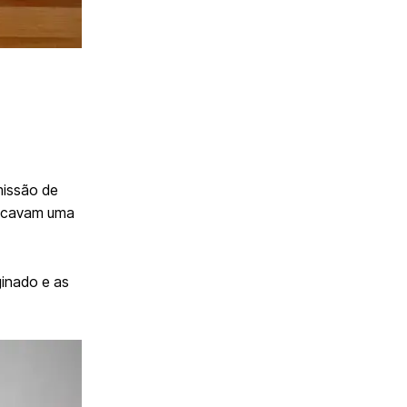
 missão de
uscavam uma
ginado e as