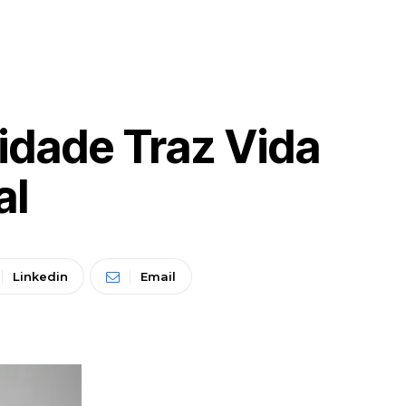
lidade Traz Vida
al
Linkedin
Email