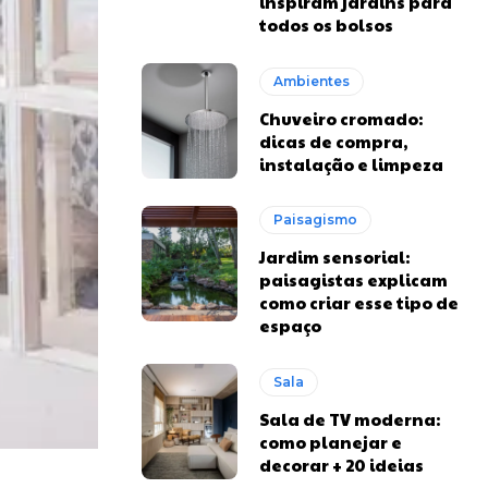
inspiram jardins para
todos os bolsos
Ambientes
Chuveiro cromado:
dicas de compra,
instalação e limpeza
Paisagismo
Jardim sensorial:
paisagistas explicam
como criar esse tipo de
espaço
Sala
Sala de TV moderna:
como planejar e
decorar + 20 ideias