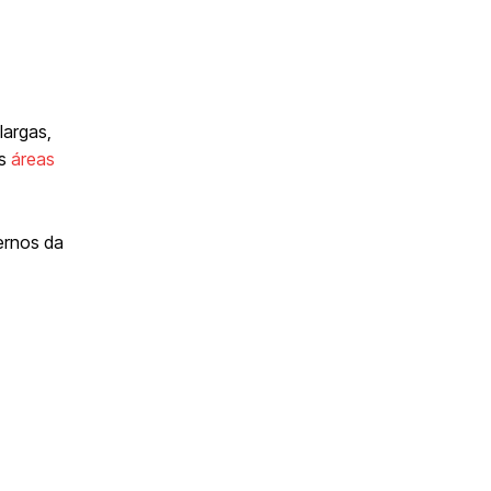
largas,
as
áreas
ernos da