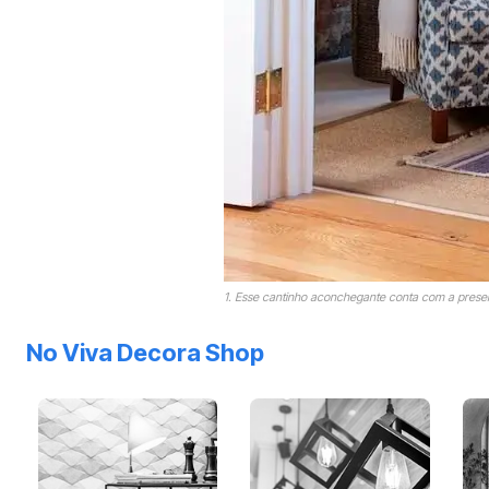
1. Esse cantinho aconchegante conta com a presenç
No Viva Decora Shop