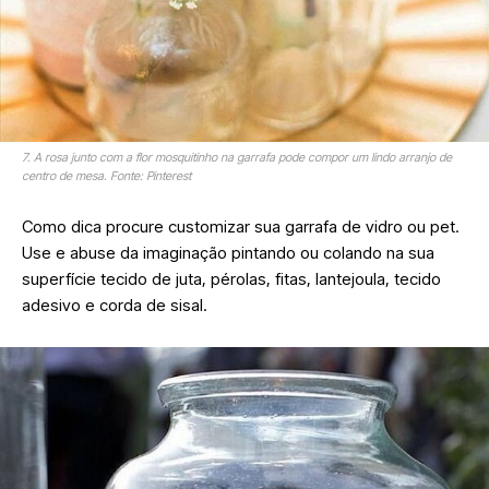
7. A rosa junto com a flor mosquitinho na garrafa pode compor um lindo arranjo de
centro de mesa. Fonte: Pinterest
Como dica procure customizar sua garrafa de vidro ou pet.
Use e abuse da imaginação pintando ou colando na sua
superfície tecido de juta, pérolas, fitas, lantejoula, tecido
adesivo e corda de sisal.