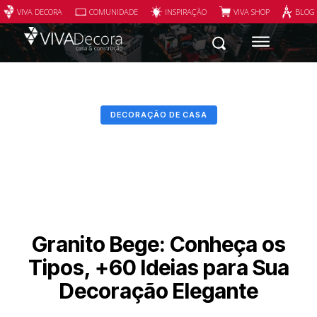
VIVA DECORA
COMUNIDADE
INSPIRAÇÃO
VIVA SHOP
BLOG
DECORAÇÃO DE CASA
Granito Bege: Conheça os
Tipos, +60 Ideias para Sua
Decoração Elegante