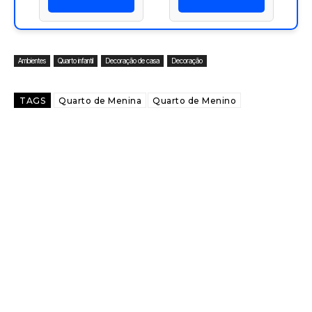
2994.CT90.MT
2994.GL90.RD
Ambientes
Quarto infantil
Decoração de casa
Decoração
TAGS
Quarto de Menina
Quarto de Menino