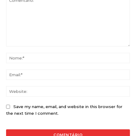
Comentário:
No
Ema
Web
Save my name, email, and website in this browser for
the next time I comment.