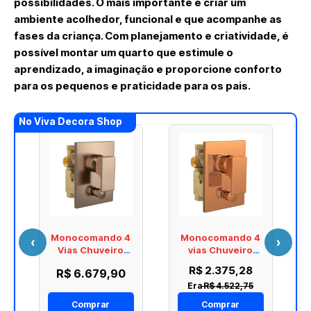
possibilidades. O mais importante é criar um
ambiente acolhedor, funcional e que acompanhe as
fases da criança. Com planejamento e criatividade, é
possível montar um quarto que estimule o
aprendizado, a imaginação e proporcione conforto
para os pequenos e praticidade para os pais.
No Viva Decora Shop
Monocomando 4
Monocomando 4
‹
›
e
Vias Chuveiro
vias Chuveiro
Com Desviador
Com Desviador
R$ 2.375,28
R$ 6.679,90
Para Banheira
Para Banheira
Era
R$ 4.522,75
Deca Unic Corten
Deca Unic Red
Matte
Gold
Comprar
Comprar