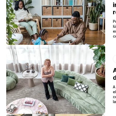
i
r
P
l
e
c
A
d
A
e
c
l