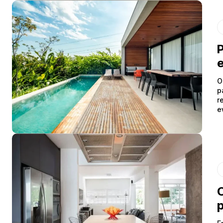
P
e
O
p
r
e
C
p