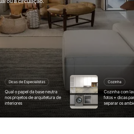
l ou a circulação.
Dicas de Especialistas
Cozinha
Qual o papel da base neutra
Cozinha com la
nos projetos de arquitetura de
fotos + dicas pa
interiores
separar os ambi