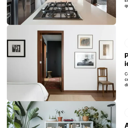
E
q
P
i
C
c
d
A