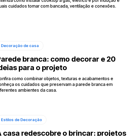
ntenda como instalar cooktop a gás, elétrico e por indução e
uais cuidados tomar com bancada, ventilação e conexões.
Decoração de casa
arede branca: como decorar e 20
deias para o projeto
onfira como combinar objetos, texturas e acabamentos e
onheça os cuidados que preservam a parede branca em
iferentes ambientes da casa.
Estilos de Decoração
 casa redescobre o brincar: projetos