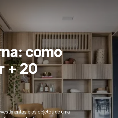
rna: como
r + 20
revestimentos e os objetos de uma