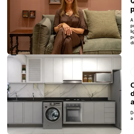
Q
p
A
p
l
p
d
C
d
D
a