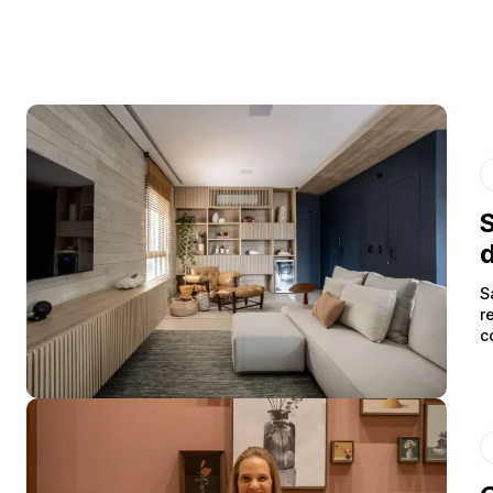
S
d
S
r
c