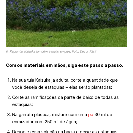
6. Replantar Kaizuka também é muito simples. Foto: Decor Fácil
Com os materiais em mãos, siga este passo a passo:
Na sua tuia Kaizuka já adulta, corte a quantidade que
você deseja de estaquias – elas serão plantadas;
Corte as ramificações da parte de baixo de todas as
estaquias;
Na garrafa plástica, misture com uma
pá
30 ml de
enraizador com 250 ml de água;
Despeje essa solução na bacia e deixe as estaquias