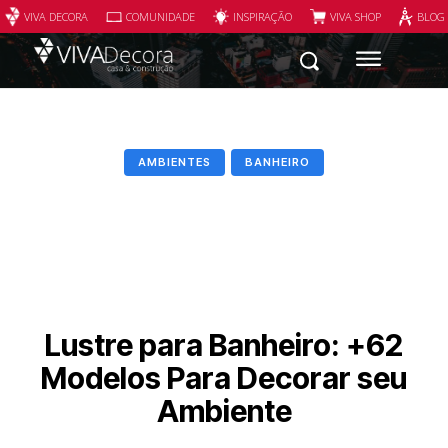
VIVA DECORA
COMUNIDADE
INSPIRAÇÃO
VIVA SHOP
BLOG
AMBIENTES
BANHEIRO
Lustre para Banheiro: +62
Modelos Para Decorar seu
Ambiente