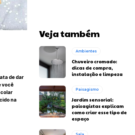
Veja também
Ambientes
Chuveiro cromado:
dicas de compra,
instalação e limpeza
rata de dar
e você
Paisagismo
colar
Jardim sensorial:
cido na
paisagistas explicam
como criar esse tipo de
espaço
Sala