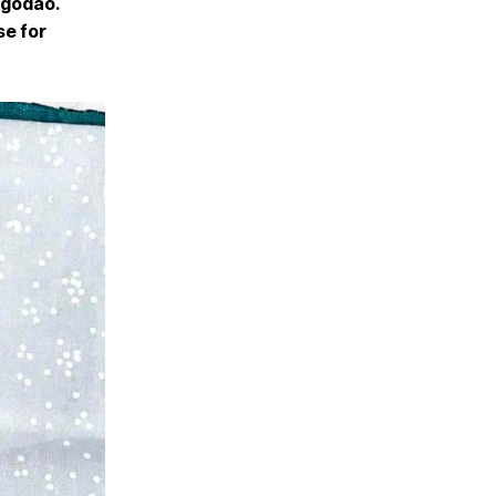
lgodão.
se for