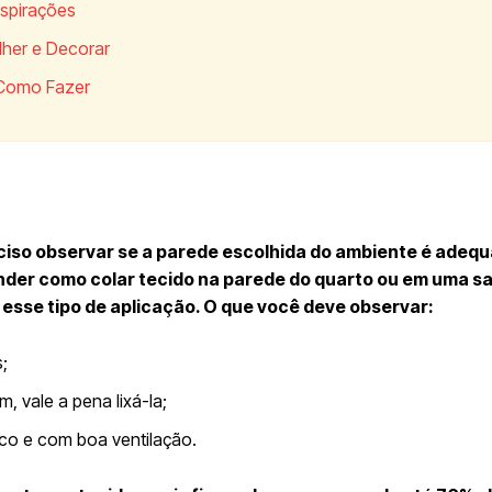
nspirações
lher e Decorar
 Como Fazer
eciso observar se a parede escolhida do ambiente é adeq
nder como colar tecido na parede do quarto ou em uma sa
esse tipo de aplicação. O que você deve observar:
;
, vale a pena lixá-la;
co e com boa ventilação.