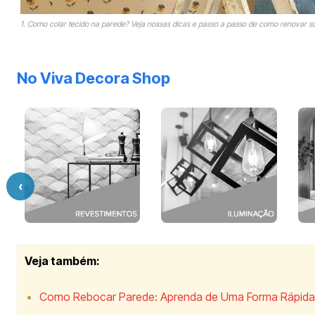
1. Como colar tecido na parede? Veja nossas dicas e passo a passo de como renovar su
No Viva Decora Shop
‹
Veja também:
Como Rebocar Parede: Aprenda de Uma Forma Rápida 