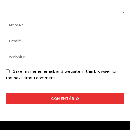
Comentário:
No
Ema
Web
Save my name, email, and website in this browser for
the next time I comment.