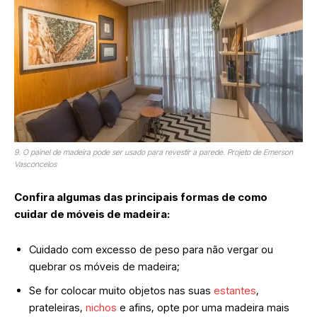
9. O painel de madeira pode ser usado para revestir a parede. Projeto de Emerson
Vasconcelos
Confira algumas das principais formas de como
cuidar de móveis de madeira:
Cuidado com excesso de peso para não vergar ou
quebrar os móveis de madeira;
Se for colocar muito objetos nas suas
estantes
,
prateleiras,
nichos
e afins, opte por uma madeira mais