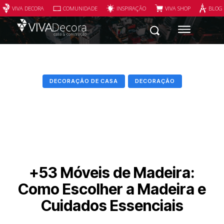
VIVA DECORA
COMUNIDADE
INSPIRAÇÃO
VIVA SHOP
BLOG
DECORAÇÃO DE CASA
DECORAÇÃO
+53 Móveis de Madeira:
Como Escolher a Madeira e
Cuidados Essenciais