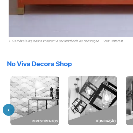
1. Os móveis laqueados voltaram a ser tendência de decoração – Foto: Pinterest
No Viva Decora Shop
‹