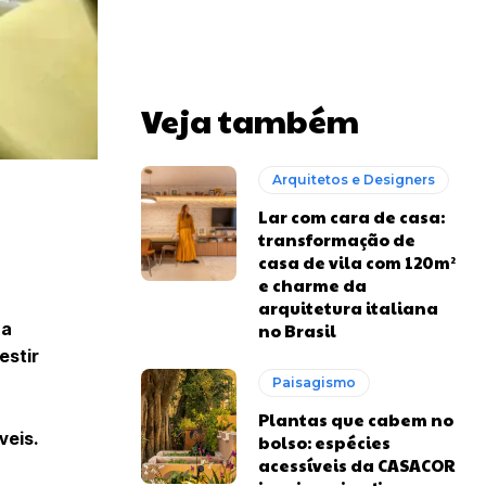
Veja também
Arquitetos e Designers
Lar com cara de casa:
transformação de
casa de vila com 120m²
e charme da
arquitetura italiana
ça
no Brasil
estir
Paisagismo
Plantas que cabem no
veis.
bolso: espécies
acessíveis da CASACOR