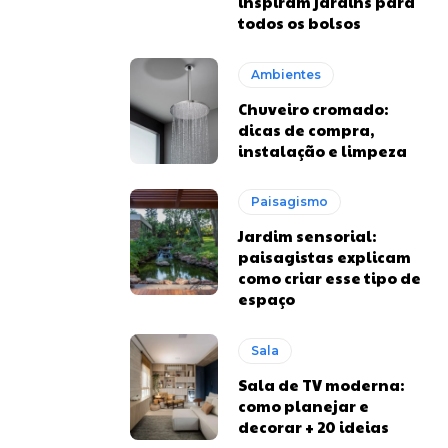
inspiram jardins para
todos os bolsos
Ambientes
Chuveiro cromado:
dicas de compra,
instalação e limpeza
Paisagismo
Jardim sensorial:
paisagistas explicam
como criar esse tipo de
espaço
Sala
Sala de TV moderna:
como planejar e
decorar + 20 ideias