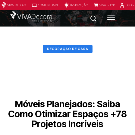
VIVA DECORA
COMUNIDADE
INSPIRAÇÃO
VIVA SHOP
BLOG
DECORAÇÃO DE CASA
Móveis Planejados: Saiba
Como Otimizar Espaços +78
Projetos Incríveis