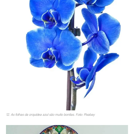
12. As folhas da orquídea azul são muito bonitas. Foto: Pixabay