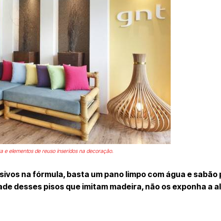
ra e elementos de reuso inseridos na decoração.
rosivos na fórmula, basta um pano limpo com água e sabão
idade desses pisos que imitam madeira, não os exponha a a