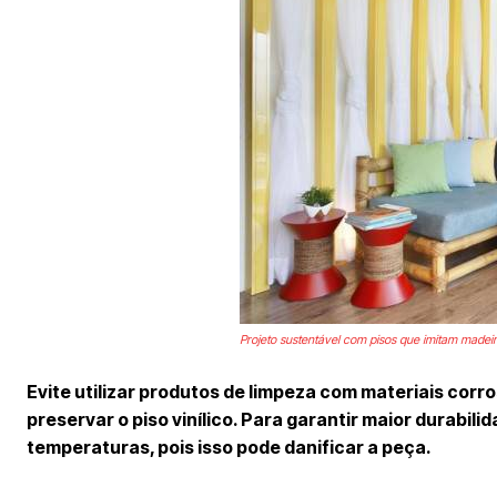
Projeto sustentável com pisos que imitam madei
Evite utilizar produtos de limpeza com materiais cor
preservar o piso vinílico. Para garantir maior durabil
temperaturas, pois isso pode danificar a peça.