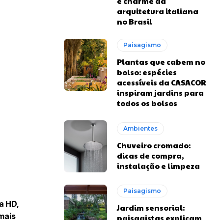
e charme da
arquitetura italiana
no Brasil
Paisagismo
Plantas que cabem no
bolso: espécies
acessíveis da CASACOR
inspiram jardins para
todos os bolsos
Ambientes
Chuveiro cromado:
dicas de compra,
instalação e limpeza
Paisagismo
a HD,
Jardim sensorial:
mais
paisagistas explicam