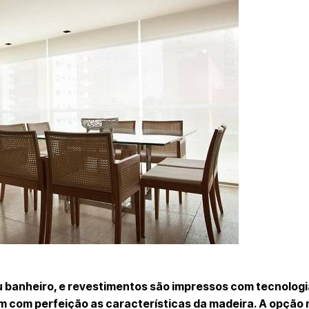
.
ou banheiro, e revestimentos são impressos com tecnologi
 com perfeição as características da madeira. A opção 