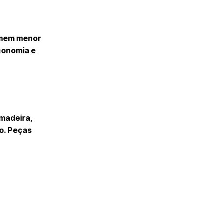
sumem menor
conomia e
 madeira,
do. Peças