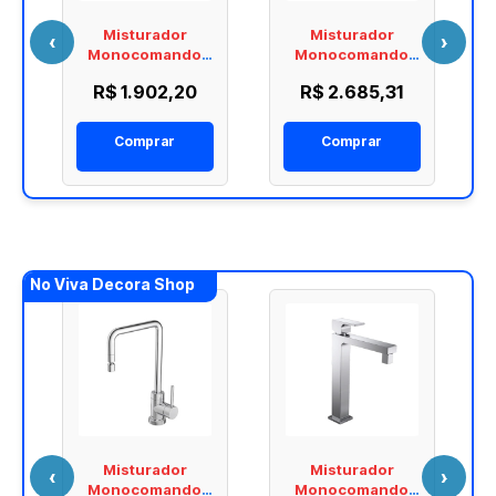
Misturador
Misturador
‹
›
Monocomando
Monocomando
Cozinha Flex Plus
Cozinha Spin
R$ 1.902,20
R$ 2.685,31
Deca 2250.C
Motion Deca
2265.C
Comprar
Comprar
No Viva Decora Shop
Misturador
Misturador
‹
›
Monocomando
Monocomando