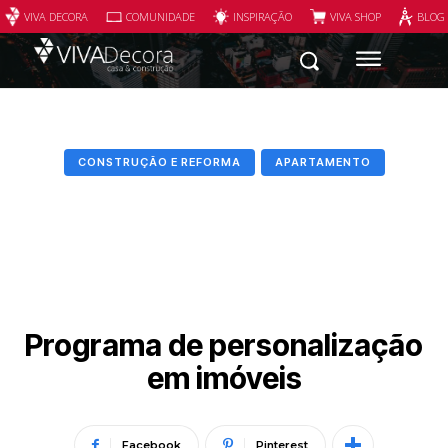
VIVA DECORA
COMUNIDADE
INSPIRAÇÃO
VIVA SHOP
BLOG
CONSTRUÇÃO E REFORMA
APARTAMENTO
Programa de personalização
em imóveis
Facebook
Pinterest