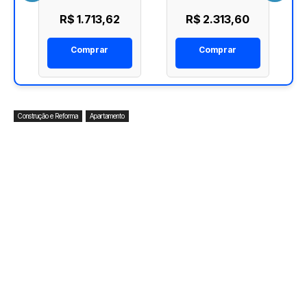
a
Cozinha Spin
Cozinha Unic
R$ 1.713,62
R$ 2.313,60
Deca 2270.C72
Deca 2270.C90
Comprar
Comprar
Construção e Reforma
Apartamento