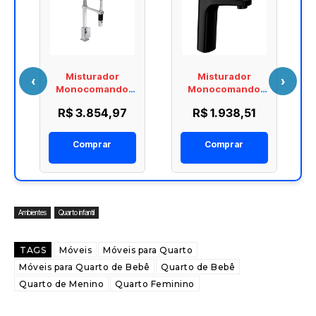
Misturador
Misturador
‹
›
Monocomando
Monocomando
Cozinha Unic
Lavatorio Mesa
R$ 3.854,97
R$ 1.938,51
a
Gourmet Deca
Bica Media Deca
2282.C
Level Black Matte
2880.BL26.MT
Comprar
Comprar
Ambientes
Quarto infantil
TAGS
Móveis
Móveis para Quarto
Móveis para Quarto de Bebê
Quarto de Bebê
Quarto de Menino
Quarto Feminino