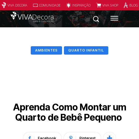
VIVA DECORA
COMUNIDADE
INSPIRAÇÃO
VIVA SHOP
BLOG
AMBIENTES
QUARTO INFANTIL
Aprenda Como Montar um
Quarto de Bebê Pequeno
Facebook
Pinterest