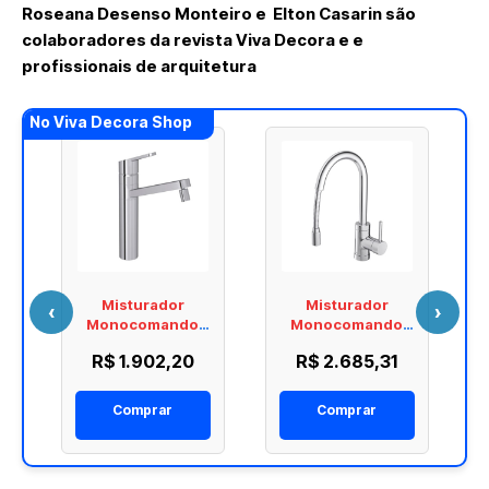
Roseana Desenso Monteiro e Elton Casarin são
colaboradores da revista Viva Decora e e
profissionais de arquitetura
No Viva Decora Shop
Misturador
Misturador
‹
›
Monocomando
Monocomando
Cozinha Flex Plus
Cozinha Spin
R$ 1.902,20
R$ 2.685,31
Deca 2250.C
Motion Deca
2265.C
Comprar
Comprar