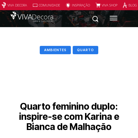
VIVA DECORA
COMUNIDADE
INSPIRAÇÃO
VIVA SHOP
BLOG
AMBIENTES
QUARTO
Quarto feminino duplo:
inspire-se com Karina e
Bianca de Malhação