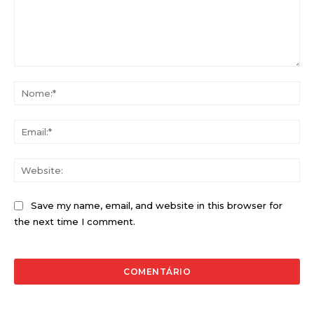
Comentário:
No
Ema
Web
Save my name, email, and website in this browser for
the next time I comment.