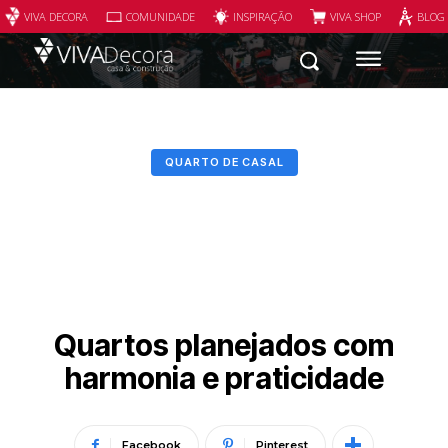
VIVA DECORA
COMUNIDADE
INSPIRAÇÃO
VIVA SHOP
BLOG
QUARTO DE CASAL
Quartos planejados com
harmonia e praticidade
Facebook
Pinterest