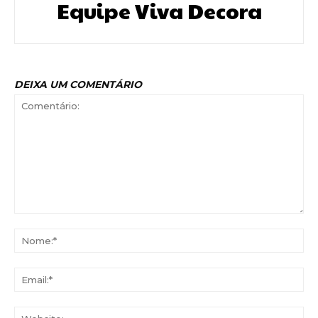
Equipe Viva Decora
DEIXA UM COMENTÁRIO
Comentário:
No
Ema
Web