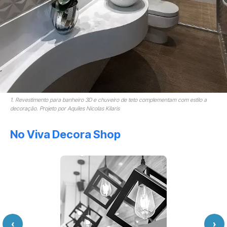
1. Revestimento para banheiro 3D e chuveiro de teto complementam com estilo a
decoração. Projeto por Aquiles Nicolas Kílaris
No Viva Decora Shop
‹
›