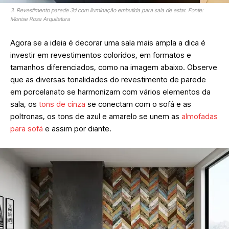
3. Revestimento parede 3d com iluminação embutida para sala de estar. Fonte:
Monise Rosa Arquitetura
Agora se a ideia é decorar uma sala mais ampla a dica é
investir em revestimentos coloridos, em formatos e
tamanhos diferenciados, como na imagem abaixo. Observe
que as diversas tonalidades do revestimento de parede
em porcelanato se harmonizam com vários elementos da
sala, os
tons de cinza
se conectam com o sofá e as
poltronas, os tons de azul e amarelo se unem as
almofadas
para sofá
e assim por diante.