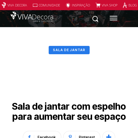
VIVA DECORA
COMUNIDADE
INSPIRAÇÃO
VIVA SHOP
BLOG
SALA DE JANTAR
Sala de jantar com espelho
para aumentar seu espaço
Facebook
Pinterest