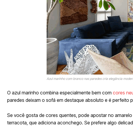
Azul marinho com branco nas paredes cria elegância moder
O azul marinho combina especialmente bem com
cores neu
paredes deixam o sofá em destaque absoluto e é perfeito 
Se você gosta de cores quentes, pode apostar no amarelo 
terracota, que adiciona aconchego. Se prefere algo delica