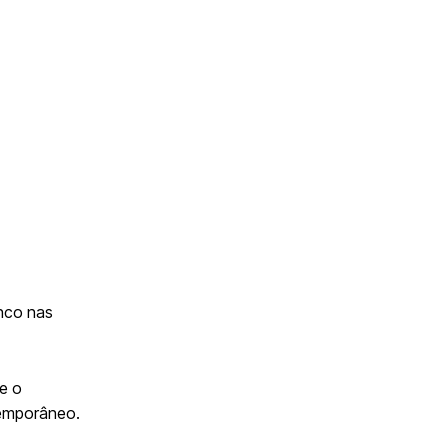
anco nas
e o
ntemporâneo.