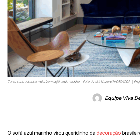
Cores contrastantes valorizam sofá azul marinho – Foto: André Nazareth/CASACOR | Proj
Equipe Viva D
O sofá azul marinho virou queridinho da
decoração
brasilei