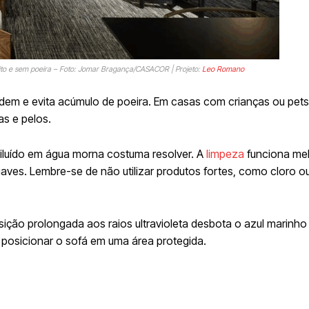
ito e sem poeira – Foto: Jomar Bragança/CASACOR | Projeto:
Leo Romano
em e evita acúmulo de poeira. Em casas com crianças ou pets,
as e pelos.
luído em água morna costuma resolver. A
limpeza
funciona me
ves. Lembre-se de não utilizar produtos fortes, como cloro ou
osição prolongada aos raios ultravioleta desbota o azul marinh
 posicionar o sofá em uma área protegida.