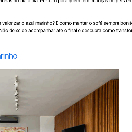
rinhas do dia a dia. Perfeito para quem tem crianças ou pets e
 valorizar o azul marinho? E como manter o sofá sempre bonit
. Não deixe de acompanhar até o final e descubra como transfo
rinho