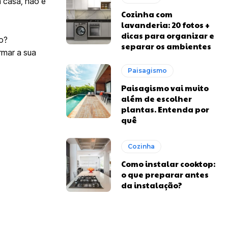
m casa, não é
Cozinha com
lavanderia: 20 fotos +
dicas para organizar e
o?
separar os ambientes
rmar a sua
Paisagismo
Paisagismo vai muito
além de escolher
plantas. Entenda por
quê
Cozinha
Como instalar cooktop:
o que preparar antes
da instalação?