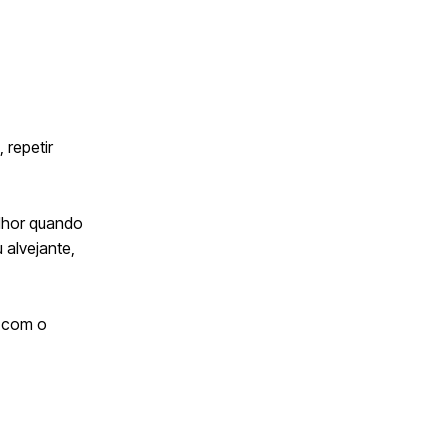
 repetir
lhor quando
 alvejante,
o com o