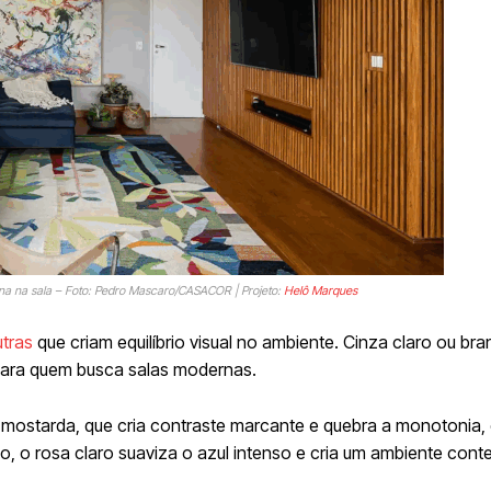
na na sala – Foto: Pedro Mascaro/CASACOR | Projeto:
Helô Marques
tras
que criam equilíbrio visual no ambiente. Cinza claro ou br
para quem busca salas modernas.
mostarda, que cria contraste marcante e quebra a monotonia, 
do, o rosa claro suaviza o azul intenso e cria um ambiente co