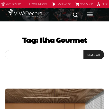
VIVA DECORA
COMUNIDADE
INSPIRAÇÃO
VIVA SHOP
BLOG
Tag:
Ilha Gourmet
SEARCH