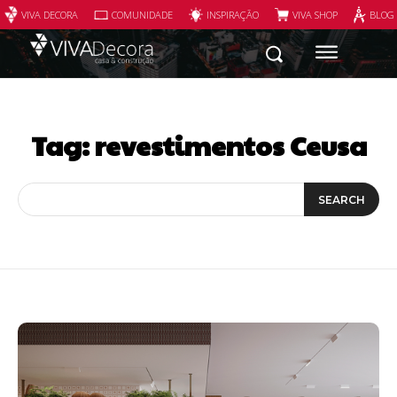
VIVA DECORA
COMUNIDADE
INSPIRAÇÃO
VIVA SHOP
BLOG
Tag:
revestimentos Ceusa
SEARCH